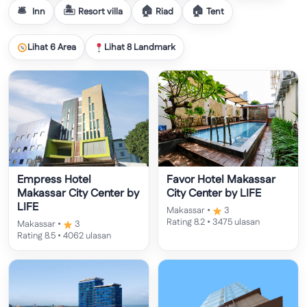
Inn
Resort villa
Riad
Tent
Lihat 6 Area
Lihat 8 Landmark
Empress Hotel
Favor Hotel Makassar
Makassar City Center by
City Center by LIFE
LIFE
Makassar •
3
Rating 8.2 • 3475 ulasan
Makassar •
3
Rating 8.5 • 4062 ulasan