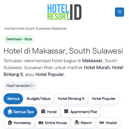
Skip
to
content
Home
›
Hotel
›
South Sulawesi
›
Makassar
Destinasi • Kota
Hotel di Makassar, South Sulawesi
Temukan rekomendasi hotel bagus di
Makassar
, South
Sulawesi. Gunakan filter untuk melihat
Hotel Murah
,
Hotel
Bintang 5
, atau
Hotel Populer
.
Hasil tersedia
12+
Semua
Budget/Value
Hotel Bintang 5
Hotel Populer
Semua Tipe
Hotel
Apartment/Flat
Homestay
Entire House
Resort
Hostel