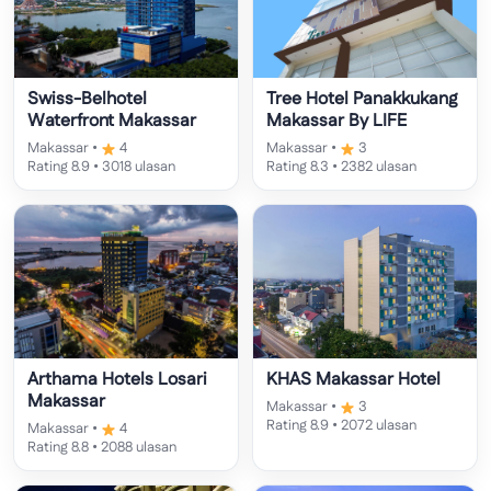
Swiss-Belhotel
Tree Hotel Panakkukang
Waterfront Makassar
Makassar By LIFE
Makassar •
4
Makassar •
3
Rating 8.9 • 3018 ulasan
Rating 8.3 • 2382 ulasan
Arthama Hotels Losari
KHAS Makassar Hotel
Makassar
Makassar •
3
Rating 8.9 • 2072 ulasan
Makassar •
4
Rating 8.8 • 2088 ulasan