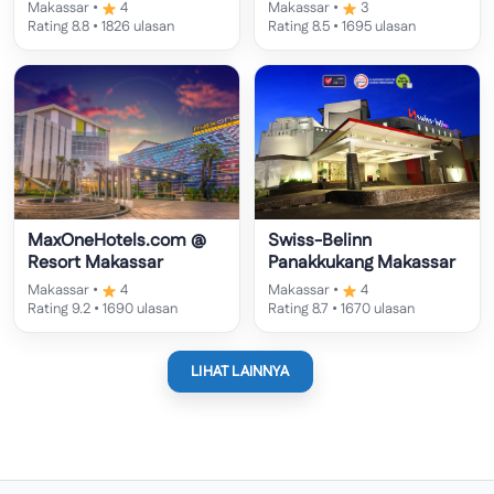
Makassar •
4
Makassar •
3
Rating 8.8 • 1826 ulasan
Rating 8.5 • 1695 ulasan
MaxOneHotels.com @
Swiss-Belinn
Resort Makassar
Panakkukang Makassar
Makassar •
4
Makassar •
4
Rating 9.2 • 1690 ulasan
Rating 8.7 • 1670 ulasan
LIHAT LAINNYA