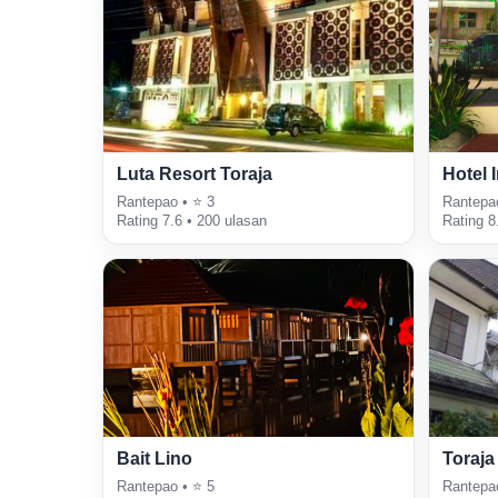
Luta Resort Toraja
Hotel 
Rantepao • ⭐ 3
Rantepa
Rating 7.6 • 200 ulasan
Rating 8
Bait Lino
Toraja
Rantepao • ⭐ 5
Rantepa