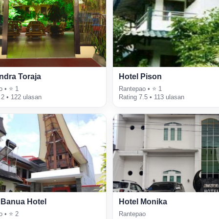
Indra Toraja
Hotel Pison
o • ⭐ 1
Rantepao • ⭐ 1
.2 • 122 ulasan
Rating 7.5 • 113 ulasan
 Banua Hotel
Hotel Monika
o • ⭐ 2
Rantepao