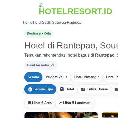
Skip
to
content
Home
›
Hotel
›
South Sulawesi
›
Rantepao
Destinasi • Kota
Hotel di Rantepao, Sou
Temukan rekomendasi hotel bagus di
Rantepao
,
Hasil tersedia
12+
Semua
Budget/Value
Hotel Bintang 5
Hotel 
Semua Tipe
Hotel
Entire House
🧭 Lihat 6 Area
📍 Lihat 5 Landmark