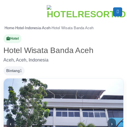
Skip
to
content
Home
›
Hotel
›
Indonesia
›
Aceh
›
Hotel Wisata Banda Aceh
🏨
Hotel
Hotel Wisata Banda Aceh
Aceh, Aceh, Indonesia
Bintang
1
‹
›