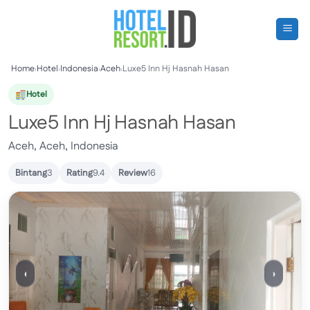
Skip
to
content
Home
›
Hotel
›
Indonesia
›
Aceh
›
Luxe5 Inn Hj Hasnah Hasan
Hotel
Luxe5 Inn Hj Hasnah Hasan
Aceh, Aceh, Indonesia
Bintang
3
Rating
9.4
Review
16
‹
›