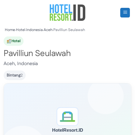
Skip
to
content
Home
›
Hotel
›
Indonesia
›
Aceh
›
Pavilliun Seulawah
Hotel
Pavilliun Seulawah
Aceh, Indonesia
Bintang
2