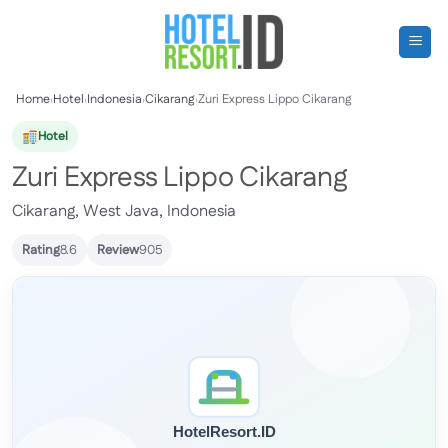
Skip
to
content
Home
›
Hotel
›
Indonesia
›
Cikarang
›
Zuri Express Lippo Cikarang
Hotel
Zuri Express Lippo Cikarang
Cikarang, West Java, Indonesia
Rating
8.6
Review
905