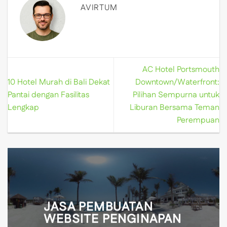
AVIRTUM
AC Hotel Portsmouth
10 Hotel Murah di Bali Dekat
Downtown/Waterfront:
Pantai dengan Fasilitas
Pilihan Sempurna untuk
Lengkap
Liburan Bersama Teman
Perempuan
JASA PEMBUATAN
WEBSITE PENGINAPAN