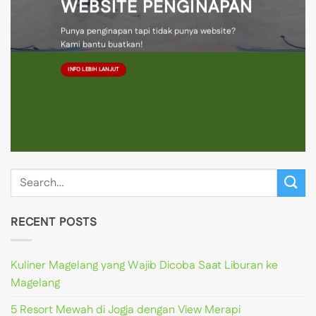
WEBSITE PENGINAPAN
Punya penginapan tapi tidak punya website?
Kami bantu buatkan!
INFO LEBIH LANJUT
RECENT POSTS
Kuliner Magelang yang Wajib Dicoba Saat Liburan ke
Magelang
5 Resort Mewah di Jogja dengan View Merapi