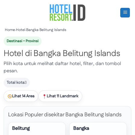
Skip
to
content
Home
›
Hotel
›
Bangka Belitung Islands
Destinasi • Provinsi
Hotel di Bangka Belitung Islands
Pilih kota untuk melihat daftar hotel, filter, dan tombol
pesan.
Total kota
3
Lihat 14 Area
Lihat 11 Landmark
Lokasi Populer disekitar Bangka Belitung Islands
Belitung
Bangka