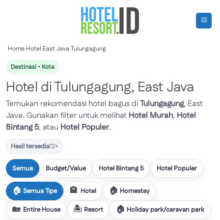
Skip
to
content
Home
›
Hotel
›
East Java
›
Tulungagung
Destinasi • Kota
Hotel di Tulungagung, East Java
Temukan rekomendasi hotel bagus di
Tulungagung
, East
Java. Gunakan filter untuk melihat
Hotel Murah
,
Hotel
Bintang 5
, atau
Hotel Populer
.
Hasil tersedia
12+
Semua
Budget/Value
Hotel Bintang 5
Hotel Populer
Semua Tipe
Hotel
Homestay
Entire House
Resort
Holiday park/caravan park