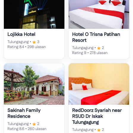
Lojikka Hotel
Hotel O Trisna Patihan
Resort
Tulungagung •
3
Rating 8.4 • 298 ulasan
Tulungagung •
2
Rating 9 • 278 ulasan
Sakinah Family
RedDoorz Syariah near
Residence
RSUD Dr Iskak
Tulungagung
Tulungagung •
2
Rating 8.6 • 260 ulasan
Tulungagung •
2