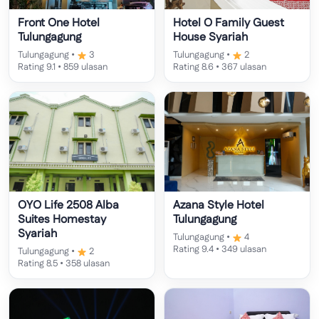
Front One Hotel
Hotel O Family Guest
Tulungagung
House Syariah
Tulungagung •
3
Tulungagung •
2
Rating 9.1 • 859 ulasan
Rating 8.6 • 367 ulasan
OYO Life 2508 Alba
Azana Style Hotel
Suites Homestay
Tulungagung
Syariah
Tulungagung •
4
Rating 9.4 • 349 ulasan
Tulungagung •
2
Rating 8.5 • 358 ulasan