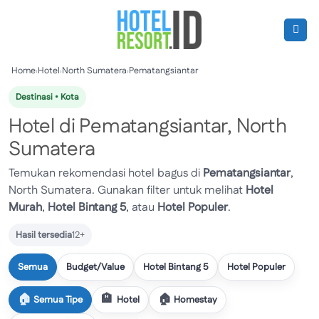
Skip
to
content
Home
›
Hotel
›
North Sumatera
›
Pematangsiantar
Destinasi • Kota
Hotel di Pematangsiantar, North
Sumatera
Temukan rekomendasi hotel bagus di
Pematangsiantar
,
North Sumatera. Gunakan filter untuk melihat
Hotel
Murah
,
Hotel Bintang 5
, atau
Hotel Populer
.
Hasil tersedia
12+
Semua
Budget/Value
Hotel Bintang 5
Hotel Populer
Semua Tipe
Hotel
Homestay