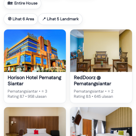
Entire House
🧭 Lihat 6 Area
📍 Lihat 5 Landmark
Horison Hotel Pematang
RedDoorz @
Siantar
Pematangsiantar
Pematangsiantar • ⭐ 3
Pematangsiantar • ⭐ 2
Rating 8.7 • 958 ulasan
Rating 8.5 • 645 ulasan