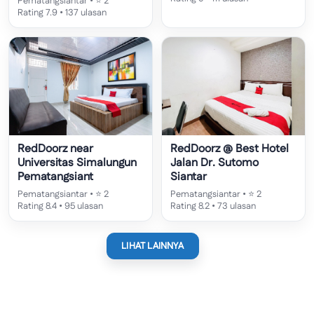
Pematangsiantar • ⭐ 2
Rating 7.9 • 137 ulasan
RedDoorz near
RedDoorz @ Best Hotel
Universitas Simalungun
Jalan Dr. Sutomo
Pematangsiant
Siantar
Pematangsiantar • ⭐ 2
Pematangsiantar • ⭐ 2
Rating 8.4 • 95 ulasan
Rating 8.2 • 73 ulasan
LIHAT LAINNYA