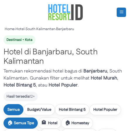
Skip
to
content
Home
›
Hotel
›
South Kalimantan
›
Banjarbaru
Destinasi • Kota
Hotel di Banjarbaru, South
Kalimantan
Temukan rekomendasi hotel bagus di
Banjarbaru
, South
Kalimantan. Gunakan filter untuk melihat
Hotel Murah
,
Hotel Bintang 5
, atau
Hotel Populer
.
Hasil tersedia
12+
Semua
Budget/Value
Hotel Bintang 5
Hotel Populer
Semua Tipe
Hotel
Homestay