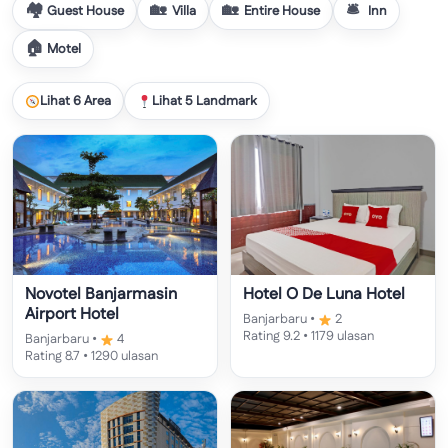
Guest House
Villa
Entire House
Inn
Motel
Lihat 6 Area
Lihat 5 Landmark
Novotel Banjarmasin
Hotel O De Luna Hotel
Airport Hotel
Banjarbaru •
2
Rating 9.2 • 1179 ulasan
Banjarbaru •
4
Rating 8.7 • 1290 ulasan