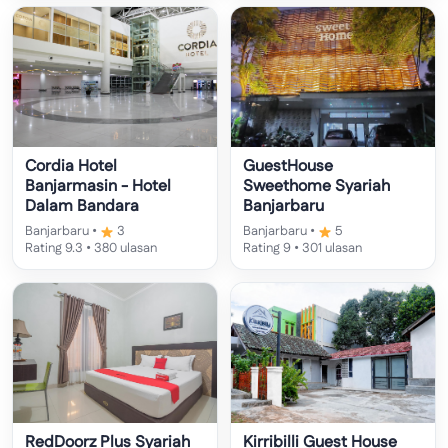
Cordia Hotel
GuestHouse
Banjarmasin - Hotel
Sweethome Syariah
Dalam Bandara
Banjarbaru
Banjarbaru •
3
Banjarbaru •
5
Rating 9.3 • 380 ulasan
Rating 9 • 301 ulasan
RedDoorz Plus Syariah
Kirribilli Guest House