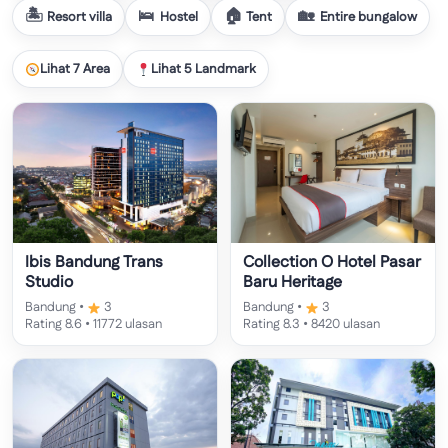
Resort villa
Hostel
Tent
Entire bungalow
Lihat 7 Area
Lihat 5 Landmark
Ibis Bandung Trans
Collection O Hotel Pasar
Studio
Baru Heritage
Bandung •
3
Bandung •
3
Rating 8.6 • 11772 ulasan
Rating 8.3 • 8420 ulasan