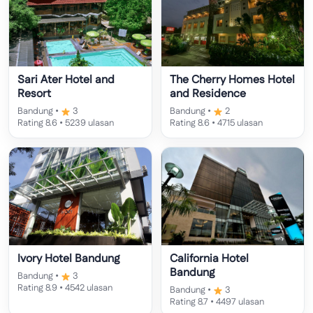
Sari Ater Hotel and
The Cherry Homes Hotel
Resort
and Residence
Bandung •
3
Bandung •
2
Rating 8.6 • 5239 ulasan
Rating 8.6 • 4715 ulasan
Ivory Hotel Bandung
California Hotel
Bandung
Bandung •
3
Rating 8.9 • 4542 ulasan
Bandung •
3
Rating 8.7 • 4497 ulasan