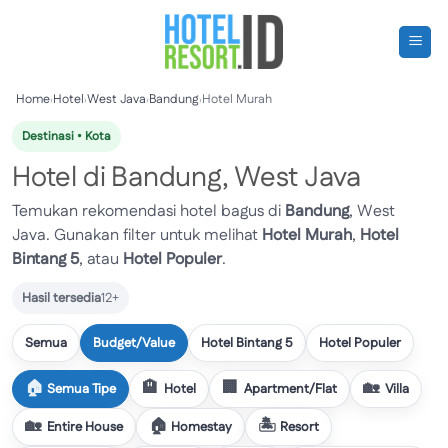
Skip
to
content
Home
›
Hotel
›
West Java
›
Bandung
›
Hotel Murah
Destinasi • Kota
Hotel di Bandung, West Java
Temukan rekomendasi hotel bagus di
Bandung
, West
Java. Gunakan filter untuk melihat
Hotel Murah
,
Hotel
Bintang 5
, atau
Hotel Populer
.
Hasil tersedia
12+
Semua
Budget/Value
Hotel Bintang 5
Hotel Populer
Semua Tipe
Hotel
Apartment/Flat
Villa
Entire House
Homestay
Resort