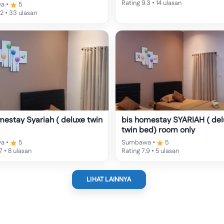
Rating 9.3 • 14 ulasan
a •
5
.2 • 33 ulasan
mestay Syariah ( deluxe twin
bis homestay SYARIAH ( del
twin bed) room only
a •
5
Sumbawa •
5
7 • 8 ulasan
Rating 7.9 • 5 ulasan
LIHAT LAINNYA