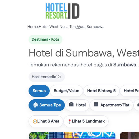
Skip
to
content
Home
›
Hotel
›
West Nusa Tenggara
›
Sumbawa
Destinasi • Kota
Hotel di Sumbawa, Wes
Temukan rekomendasi hotel bagus di
Sumbawa
,
Hasil tersedia
12+
Semua
Budget/Value
Hotel Bintang 5
Hotel P
Semua Tipe
Hotel
Apartment/Flat
Lihat 6 Area
Lihat 5 Landmark