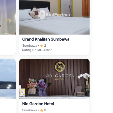
Grand Khalifah Sumbawa
Sumbawa •
2
Rating 9 • 130 ulasan
Nio Garden Hotel
Sumbawa •
3