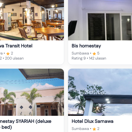
 Transit Hotel
Bis homestay
a •
2
Sumbawa •
5
.2 • 200 ulasan
Rating 9 • 142 ulasan
mestay SYARIAH (deluxe
Hotel Dlux Samawa
 bed)
Sumbawa •
2