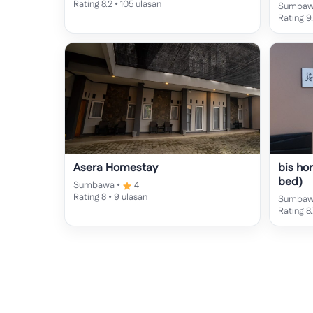
Rating 8.2 • 105 ulasan
Sumbaw
Rating 9
Asera Homestay
bis ho
bed)
Sumbawa •
4
Rating 8 • 9 ulasan
Sumbaw
Rating 8.