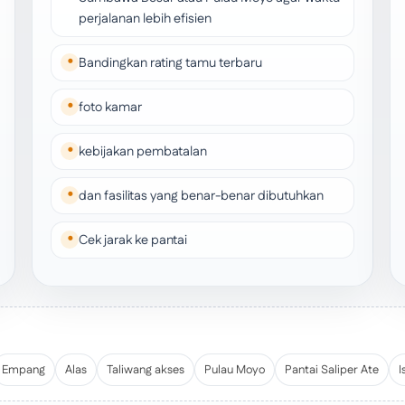
perjalanan lebih efisien
Bandingkan rating tamu terbaru
foto kamar
kebijakan pembatalan
dan fasilitas yang benar-benar dibutuhkan
Cek jarak ke pantai
Empang
Alas
Taliwang akses
Pulau Moyo
Pantai Saliper Ate
I