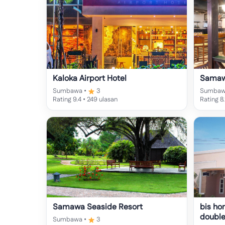
Kaloka Airport Hotel
Samawa
Sumbawa •
3
Sumbaw
Rating 9.4 • 249 ulasan
Rating 8
Samawa Seaside Resort
bis ho
double
Sumbawa •
3