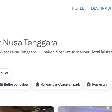
HOTEL
DESTINASI
t Nusa Tenggara
 West Nusa Tenggara. Gunakan filter untuk melihat
Hotel Mura
opuler
Entire bungalow
Holiday park/caravan park
Homestay