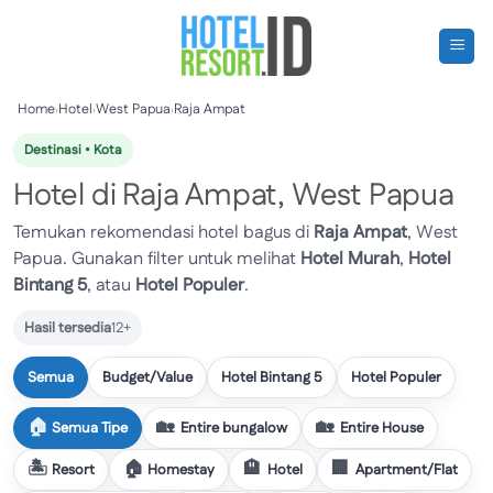
Skip
to
content
Home
›
Hotel
›
West Papua
›
Raja Ampat
Destinasi • Kota
Hotel di Raja Ampat, West Papua
Temukan rekomendasi hotel bagus di
Raja Ampat
, West
Papua. Gunakan filter untuk melihat
Hotel Murah
,
Hotel
Bintang 5
, atau
Hotel Populer
.
Hasil tersedia
12+
Semua
Budget/Value
Hotel Bintang 5
Hotel Populer
Semua Tipe
Entire bungalow
Entire House
Resort
Homestay
Hotel
Apartment/Flat