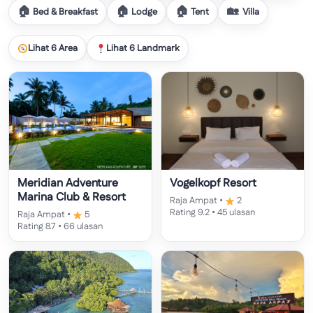
Bed & Breakfast
Lodge
Tent
Villa
Lihat 6 Area
Lihat 6 Landmark
Meridian Adventure
Vogelkopf Resort
Marina Club & Resort
Raja Ampat •
2
Rating 9.2 • 45 ulasan
Raja Ampat •
5
Rating 8.7 • 66 ulasan