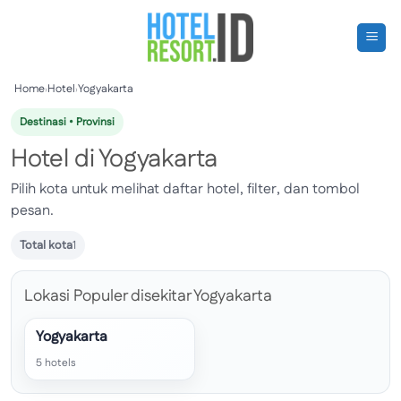
Skip
to
content
Home
›
Hotel
›
Yogyakarta
Destinasi • Provinsi
Hotel di Yogyakarta
Pilih kota untuk melihat daftar hotel, filter, dan tombol
pesan.
Total kota
1
Lokasi Populer disekitar Yogyakarta
Yogyakarta
5 hotels