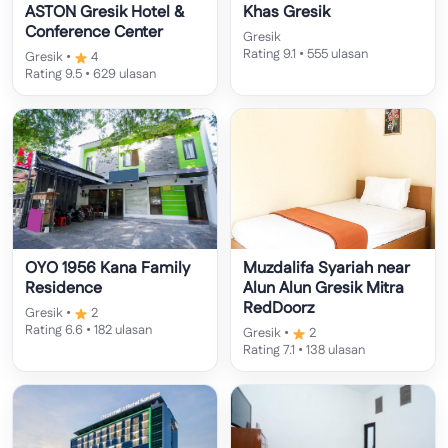
ASTON Gresik Hotel &
Khas Gresik
Conference Center
Gresik
Rating 9.1 • 555 ulasan
Gresik •
4
Rating 9.5 • 629 ulasan
OYO 1956 Kana Family
Muzdalifa Syariah near
Residence
Alun Alun Gresik Mitra
RedDoorz
Gresik •
2
Rating 6.6 • 182 ulasan
Gresik •
2
Rating 7.1 • 138 ulasan