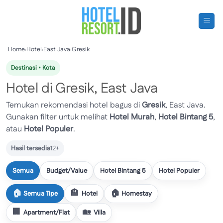
Skip
to
content
Home
›
Hotel
›
East Java
›
Gresik
Destinasi • Kota
Hotel di Gresik, East Java
Temukan rekomendasi hotel bagus di
Gresik
, East Java.
Gunakan filter untuk melihat
Hotel Murah
,
Hotel Bintang 5
,
atau
Hotel Populer
.
Hasil tersedia
12+
Semua
Budget/Value
Hotel Bintang 5
Hotel Populer
Semua Tipe
Hotel
Homestay
Apartment/Flat
Villa