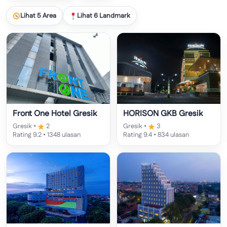
Lihat 5 Area
Lihat 6 Landmark
Front One Hotel Gresik
HORISON GKB Gresik
Gresik •
2
Gresik •
3
Rating 9.2 • 1348 ulasan
Rating 9.4 • 834 ulasan