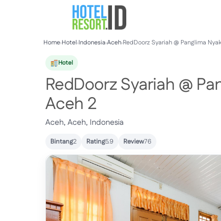
Skip
to
content
Home
›
Hotel
›
Indonesia
›
Aceh
›
RedDoorz Syariah @ Panglima Nya
Hotel
RedDoorz Syariah @ Pa
Aceh 2
Aceh, Aceh, Indonesia
Bintang
2
Rating
5.9
Review
76