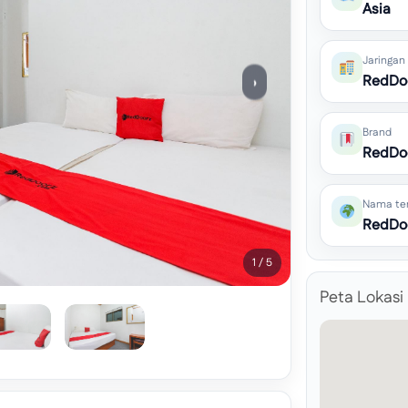
Asia
Jaringan
RedDo
›
Brand
RedDo
Nama te
RedDoo
1 / 5
Peta Lokasi