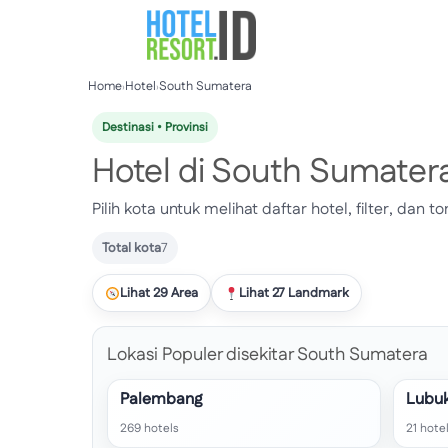
Skip
to
content
Home
›
Hotel
›
South Sumatera
Destinasi • Provinsi
Hotel di South Sumater
Pilih kota untuk melihat daftar hotel, filter, dan 
Total kota
7
Lihat 29 Area
Lihat 27 Landmark
Lokasi Populer disekitar South Sumatera
Palembang
Lubuk
269 hotels
21 hote