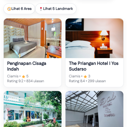
Lihat 6 Area
Lihat 5 Landmark
Penginapan Cisaga
The Priangan Hotel I Yos
Indah
Sudarso
Ciamis •
5
Ciamis •
3
Rating 9.2 • 834 ulasan
Rating 8.4 • 299 ulasan