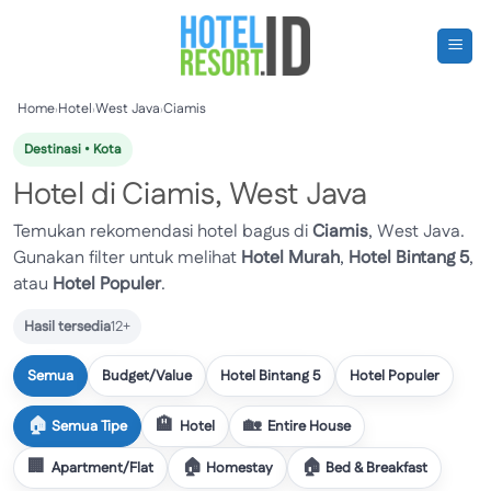
Skip
to
content
Home
›
Hotel
›
West Java
›
Ciamis
Destinasi • Kota
Hotel di Ciamis, West Java
Temukan rekomendasi hotel bagus di
Ciamis
, West Java.
Gunakan filter untuk melihat
Hotel Murah
,
Hotel Bintang 5
,
atau
Hotel Populer
.
Hasil tersedia
12+
Semua
Budget/Value
Hotel Bintang 5
Hotel Populer
Semua Tipe
Hotel
Entire House
Apartment/Flat
Homestay
Bed & Breakfast