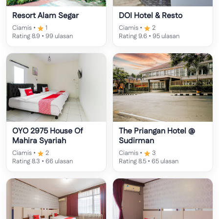
Resort Alam Segar
DOI Hotel & Resto
Ciamis •
1
Ciamis •
2
Rating 8.9 • 99 ulasan
Rating 9.6 • 95 ulasan
OYO 2975 House Of
The Priangan Hotel @
Mahira Syariah
Sudirman
Ciamis •
2
Ciamis •
3
Rating 8.3 • 66 ulasan
Rating 8.5 • 65 ulasan